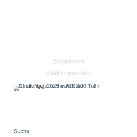
Nummer eins in die zweite Runde des ATP
100 Turniers in Österreich ein.
Dort trifft er am Mittwoch auf Filip Cristian
Jianu (267).
[1. Runde] Sumit Nagal (293) besiegt Mili
Poljicak (304) mit 6:4, 6:2.
@nagalsumit
@indiantennisdaily
Suche