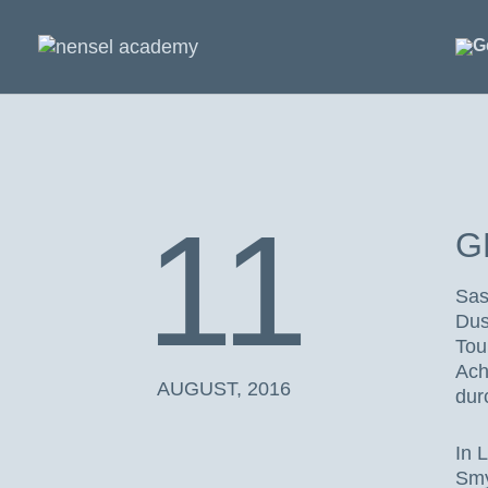
11
G
Sas
Dus
Tou
Ach
AUGUST, 2016
dur
In 
Smy