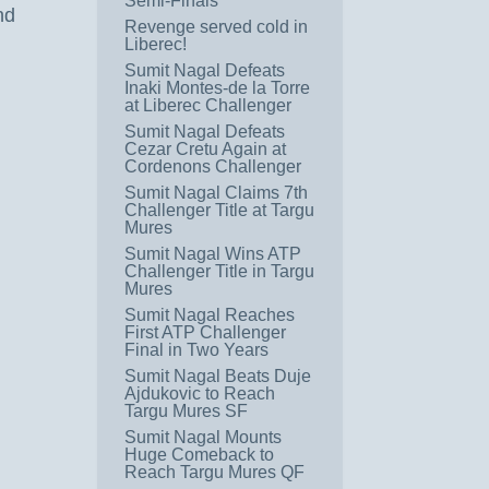
Semi-Finals
nd
Revenge served cold in
m
Liberec!
Sumit Nagal Defeats
Inaki Montes-de la Torre
at Liberec Challenger
Sumit Nagal Defeats
Cezar Cretu Again at
Cordenons Challenger
Sumit Nagal Claims 7th
Challenger Title at Targu
Mures
Sumit Nagal Wins ATP
Challenger Title in Targu
Mures
Sumit Nagal Reaches
First ATP Challenger
Final in Two Years
Sumit Nagal Beats Duje
Ajdukovic to Reach
Targu Mures SF
Sumit Nagal Mounts
Huge Comeback to
Reach Targu Mures QF