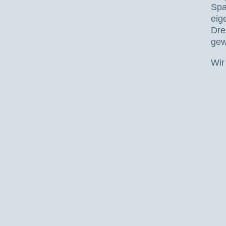
Spa
eig
Dre
gew
Wir