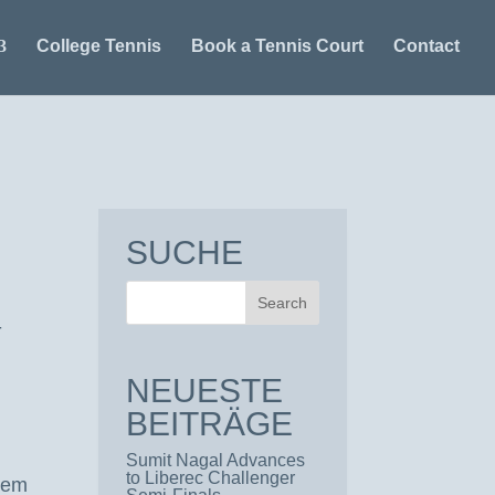
College Tennis
Book a Tennis Court
Contact
SUCHE
-
NEUESTE
BEITRÄGE
Sumit Nagal Advances
to Liberec Challenger
 dem